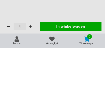
In winkelwagen
0
Account
Verlanglijst
Winkelwagen
Contact
Service & support
support@rvsland.nl
Contact
Over ons
+31 (0)45-7370045
Veelgestelde vragen
Assortiment
Zakelijk bestellen
Betaalmogelijkheden
Alle categorieën
Verzending en bezorging