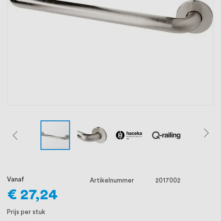
oprichting staat persoonlijke service bij
ons voorop, want we geloven dat een
goede relatie met onze klanten het
verschil maakt.
Vanaf
Artikelnummer
2017002
€ 27,24
Prijs per stuk