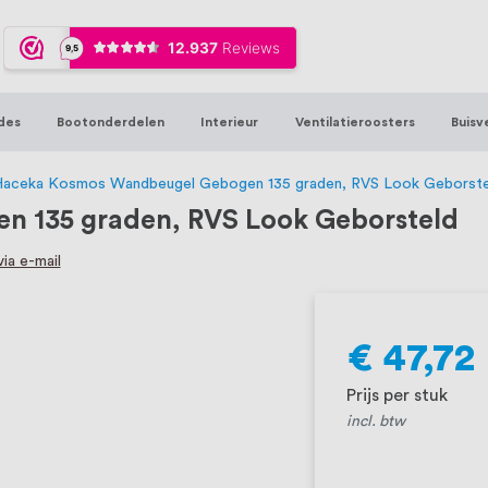
ijna 20 jaar ervaring in RVS producten vo
sters en bouwbeslag. In onze webshop vind
00 hoogwaardige RVS artikelen direct uit
des
Bootonderdelen
Interieur
Ventilatieroosters
Buisv
t produceren, geheel volgens jouw specif
, want we geloven dat een goede relatie m
aceka Kosmos Wandbeugel Gebogen 135 graden, RVS Look Geborste
 135 graden, RVS Look Geborsteld
ia e-mail
€ 47,72
Prijs per stuk
incl. btw