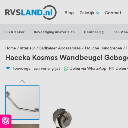
RVS Land is een écht familiebedrijf met b
Blog
Zakelijk
Contact
trapleuningen, deurbeslag, ventilatieroo
Nederland en België, met meer dan 100.0
Buis & Koker
Bevestigingsmaterialen
Deurbeslag
Balustra
een eigen werkplaats waar we RVS op maa
staat persoonlijke service bij ons voorop
Home
Interieur
Badkamer Accessoires
Douche Handgrepen
H
Haceka Kosmos Wandbeugel Gebogen
Toevoegen aan verlanglijst
Delen via WhatsApp
Delen v