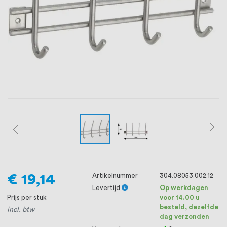
oprichting staat persoonlijke service bij
ons voorop, want we geloven dat een
goede relatie met onze klanten het
verschil maakt.
€ 19,14
Artikelnummer
304.08053.002.12
Levertijd
Op werkdagen
Prijs per stuk
voor 14.00 u
besteld, dezelfde
incl. btw
dag verzonden