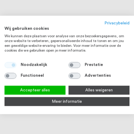
Privacybeleid
Wij gebruiken cookies
We kunnen deze plaatsen voor analyse van onze bezoekersgegevens, om
onze website te verbeteren, gepersonaliseerde inhoud te tonen en om jou
een geweldige website-ervaring te bieden. Voor meer informatie over de
cookies die we gebruiken open je meer informatie.
Noodzakelijk
Prestatie
Functioneel
Advertenties
Accepteer alles
Alles weigeren
Meer informatie
Wandkapstok 5 haken rond RVS
Wandkapstok 2 haken rond RVS
Deur