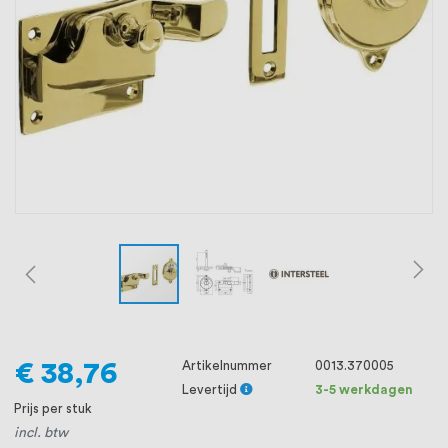
oprichting staat persoonlijke service bij
ons voorop, want we geloven dat een
goede relatie met onze klanten het
verschil maakt.
€ 38,76
Artikelnummer
0013.370005
Levertijd
3-5 werkdagen
Prijs per stuk
incl. btw