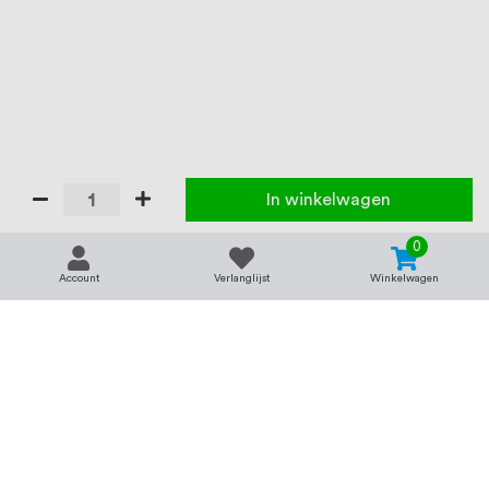
In winkelwagen
0
Account
Verlanglijst
Winkelwagen
Contact
Service & support
support@rvsland.nl
Contact
Over ons
+31 (0)45-7370045