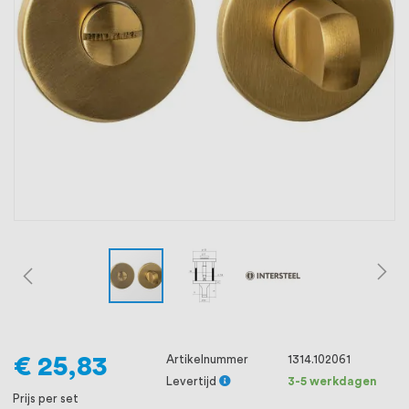
oprichting staat persoonlijke service bij
ons voorop, want we geloven dat een
goede relatie met onze klanten het
verschil maakt.
€ 25,83
Artikelnummer
1314.102061
Levertijd
3-5 werkdagen
Prijs per set