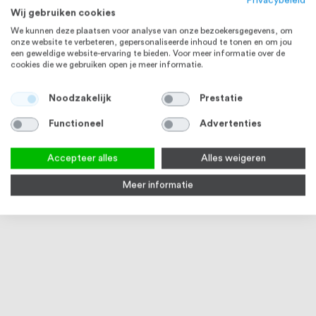
Privacybeleid
Wij gebruiken cookies
We kunnen deze plaatsen voor analyse van onze bezoekersgegevens, om
onze website te verbeteren, gepersonaliseerde inhoud te tonen en om jou
een geweldige website-ervaring te bieden. Voor meer informatie over de
cookies die we gebruiken open je meer informatie.
Noodzakelijk
Prestatie
Functioneel
Advertenties
Accepteer alles
Alles weigeren
Meer informatie
Haceka Selection
Haceka Kosmos Wisserset met
Hace
Handdoekhaak Dubbel, Chroom
houder, Chroom
met 
Op voorraad
Op voorraad
1
€ 17,67
€ 27,00
€ 67