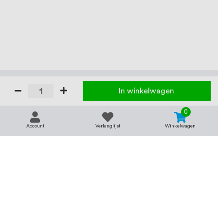
In winkelwagen
0
Account
Verlanglijst
Winkelwagen
Contact
Service & support
support@rvsland.nl
Contact
Over ons
+31 (0)45-7370045
Veelgestelde vragen