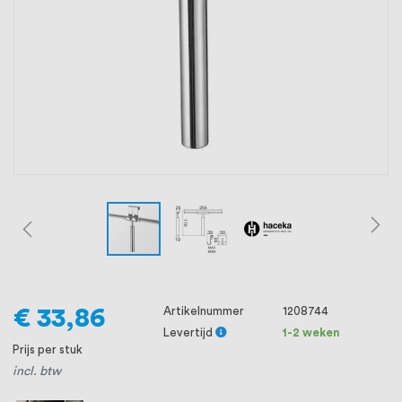
oprichting staat persoonlijke service bij
ons voorop, want we geloven dat een
goede relatie met onze klanten het
verschil maakt.
€ 33,86
Artikelnummer
1208744
Levertijd
1-2 weken
Prijs per stuk
incl. btw