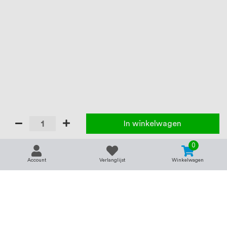
In winkelwagen
0
Account
Verlanglijst
Winkelwagen
Contact
Service & support