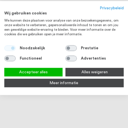
Privacybeleid
Wij gebruiken cookies
We kunnen deze plaatsen voor analyse van onze bezoekersgegevens, om
onze website te verbeteren, gepersonaliseerde inhoud te tonen en om jou
een geweldige website-ervaring te bieden. Voor meer informatie over de
cookies die we gebruiken open je meer informatie.
Noodzakelijk
Prestatie
Functioneel
Advertenties
Accepteer alles
Alles weigeren
Meer informatie
Voordeurknop Orion op rozet
Beldrukker ovaal 64 x 30 mm,
Inter
70 mm, Mat Zwart RVS
Mat Zwart RVS316
klep
5-7 werkdagen
Op voorraad
3
€ 103,98
€ 38,65
€ 90