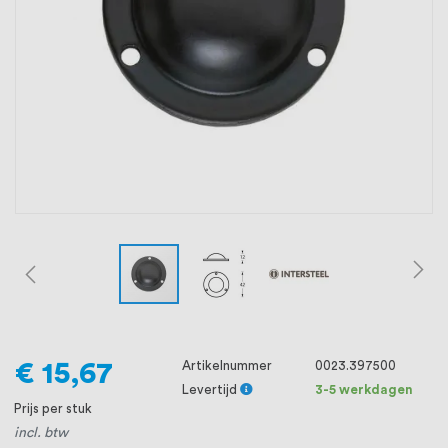
oprichting staat persoonlijke service bij
ons voorop, want we geloven dat een
goede relatie met onze klanten het
verschil maakt.
€ 15,67
Artikelnummer
0023.397500
Levertijd
3-5 werkdagen
Prijs per stuk
incl. btw