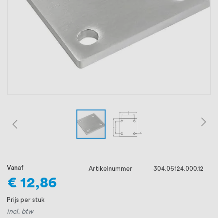
oprichting staat persoonlijke service bij
ons voorop, want we geloven dat een
goede relatie met onze klanten het
verschil maakt.
Vanaf
Artikelnummer
304.06124.000.12
€ 12,86
Prijs per stuk
incl. btw