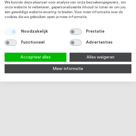
We kunnen deze plaatsen voor analyse van onze bezoekersgegevens, om
onze website te verbeteren, gepersonaliseerde inhoud te tonen en om jou
een geweldige website-ervaring te bieden. Voor meer informatie over de
cookies die we gebruiken open je meer informatie.
RVS 304
RVS 316
Noodzakelijk
Prestatie
Functioneel
Advertenties
Accepteer alles
Alles weigeren
Meer informatie
Houtdraadbout 10 x 60 mm DIN
Keilbout M10 x 70 mm, RVS316
RVS 
571 RVS (A2) 10 stuks
(A4)
94
% of
Op voorraad
Op voorraad
Op
€ 5,94
€ 1,89
€ 15,
RVS 304
RVS 304 / RVS 316