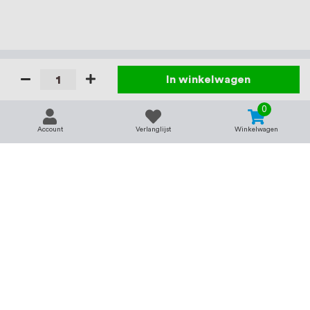
In winkelwagen
0
Account
Verlanglijst
Winkelwagen
Contact
Service & support
support@rvsland.nl
Contact
Over ons
+31 (0)45-7370045
Veelgestelde vragen
Assortiment
Zakelijk bestellen
Betaalmogelijkheden
Alle categorieën
Verzending en bezorging
RVS voor bedrijven