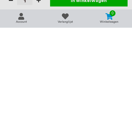
In winkelwagen
0
Account
Verlanglijst
Winkelwagen
Contact
Service & support
support@rvsland.nl
Contact
Over ons
+31 (0)45-7370045
Veelgestelde vragen
Assortiment
Zakelijk bestellen
Betaalmogelijkheden
Alle categorieën
Verzending en bezorging
RVS voor bedrijven
Retourneren
Balustrade op maat
Annuleren
RVS op maat
Vacatures
Merken
Kenniscentrum