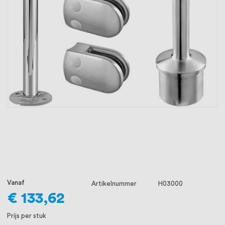
oprichting staat persoonlijke service bij
ons voorop, want we geloven dat een
goede relatie met onze klanten het
verschil maakt.
Vanaf
Artikelnummer
H03000
€ 133,62
Prijs per stuk