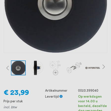
oprichting staat persoonlijke service bij
ons voorop, want we geloven dat een
goede relatie met onze klanten het
verschil maakt.
€ 23,99
Artikelnummer
0023.399040
Levertijd
Op werkdagen
Prijs per stuk
voor 14.00 u
besteld, dezelfde
incl. btw
dag verzonden