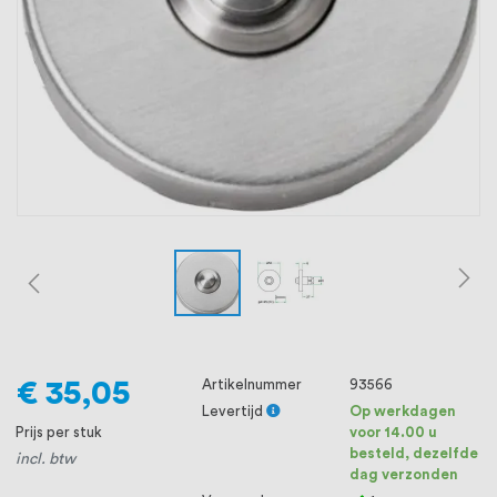
oprichting staat persoonlijke service bij
ons voorop, want we geloven dat een
goede relatie met onze klanten het
verschil maakt.
€ 35,05
Artikelnummer
93566
Levertijd
Op werkdagen
Prijs per stuk
voor 14.00 u
besteld, dezelfde
incl. btw
dag verzonden