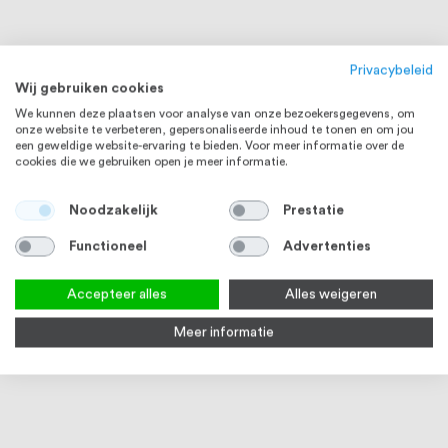
Privacybeleid
Wij gebruiken cookies
We kunnen deze plaatsen voor analyse van onze bezoekersgegevens, om
onze website te verbeteren, gepersonaliseerde inhoud te tonen en om jou
een geweldige website-ervaring te bieden. Voor meer informatie over de
cookies die we gebruiken open je meer informatie.
Noodzakelijk
Prestatie
Functioneel
Advertenties
Accepteer alles
Alles weigeren
Meer informatie
Huisnummer RVS 30 cm
Intersteel Brievenbus ovaal met
Inter
klep/regenrand rvs geborsteld
rvs g
1
review