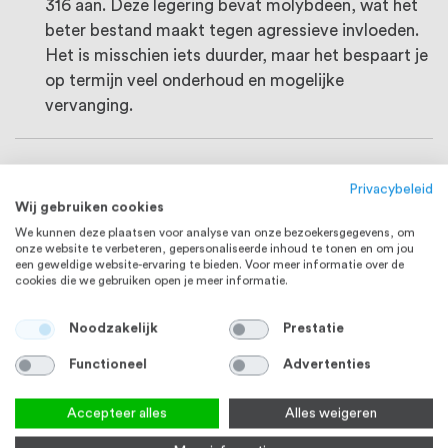
316 aan. Deze legering bevat molybdeen, wat het
beter bestand maakt tegen agressieve invloeden.
Het is misschien iets duurder, maar het bespaart je
op termijn veel onderhoud en mogelijke
vervanging.
Schoonmaakmiddelen geschikt voor
Privacybeleid
Wij gebruiken cookies
RVS
We kunnen deze plaatsen voor analyse van onze bezoekersgegevens, om
onze website te verbeteren, gepersonaliseerde inhoud te tonen en om jou
een geweldige website-ervaring te bieden. Voor meer informatie over de
cookies die we gebruiken open je meer informatie.
Noodzakelijk
Prestatie
Functioneel
Advertenties
Accepteer alles
Alles weigeren
RVS Reiniger Spray 500 ml
RVS Roestbehandelingskit 100
ml
Waardering:
17
reviews