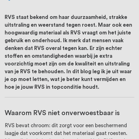
oprichting staat persoonlijke service bij
ons voorop, want we geloven dat een
RVS staat bekend om haar duurzaamheid, strakke
goede relatie met onze klanten het
uitstraling en weerstand tegen roest. Maar ook een
hoogwaardig materiaal als RVS vraagt om het juiste
verschil maakt.
gebruik en onderhoud. Ik merk dat mensen vaak
denken dat RVS overal tegen kan. Er zijn echter
stoffen en omstandigheden waarbij je extra
voorzichtig moet zijn om de kwaliteit en uitstraling
van je RVS te behouden. In dit blog leg ik je uit waar
je op moet letten, wat je beter kunt vermijden en
hoe je jouw RVS in topconditie houdt.
Waarom RVS niet onverwoestbaar is
RVS bevat chroom: dit zorgt voor een beschermend
laagje dat voorkomt dat het materiaal gaat roesten.