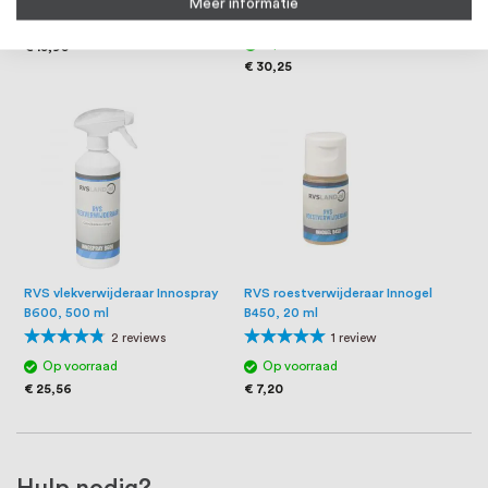
Meer informatie
Waardering:
94%
6
reviews
Op voorraad
97%
Op voorraad
€ 15,95
€ 30,25
RVS vlekverwijderaar Innospray
RVS roestverwijderaar Innogel
B600, 500 ml
B450, 20 ml
Waardering:
Waardering:
2
reviews
1
review
90%
100%
Op voorraad
Op voorraad
€ 25,56
€ 7,20
Hulp nodig?