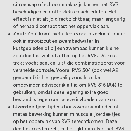
citroensap of schoonmaakazijn kunnen het RVS
beschadigen en doffe vlekken achterlaten. Het
effect is niet altijd direct zichtbaar, maar langdurig
of herhaald contact tast het oppervlak aan.
Zout:
Zout komt niet alleen voor in zeelucht, maar
ook in strooizout en zwembadwater. In
kustgebieden of bij een zwembad kunnen kleine
zoutdeeltjes zich afzetten op het RVS. Dit zout
trekt vocht aan, en juist die combinatie zorgt voor
versnelde corrosie. Vooral RVS 304 (ook wel A2
genoemd) is hier gevoelig voor. In zulke
omgevingen adviseer ik altijd om RVS 316 (A4) te
gebruiken, omdat deze legering extra goed
bestand is tegen corrosieve invloeden van zout.
IJzerdeeltjes:
Tijdens bouwwerkzaamheden of
metaalbewerking kunnen minuscule ijzerdeeltjes
op het oppervlak van RVS terechtkomen. Deze
deeltjes roesten zelf, en het lijkt dan alsof het RVS