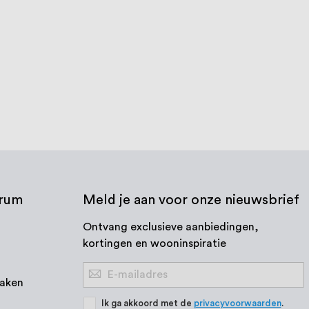
20 ml
2
reviews
100
100
% of
€ 48,28
€ 4,09
Op voorraad
Bekijk product
trum
Meld je aan voor onze nieuwsbrief
Ontvang exclusieve aanbiedingen,
kortingen en wooninspiratie
Abonneer
aken
u
op
Ik ga akkoord met de
privacyvoorwaarden
.