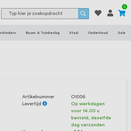
or binnen- en buitenhuis, waaronder
0
Search
 je het grootste assortiment van
Search
 voorraad leverbaar. Wij hebben tevens
erbinders
Bouw- & Tuinbeslag
Staal
Onderhoud
Sale
ieke wensen. Al sinds onze oprichting
et onze klanten het verschil maakt.
Artikelnummer
O1006
Levertijd
Op werkdagen
voor 14.00 u
besteld, dezelfde
dag verzonden