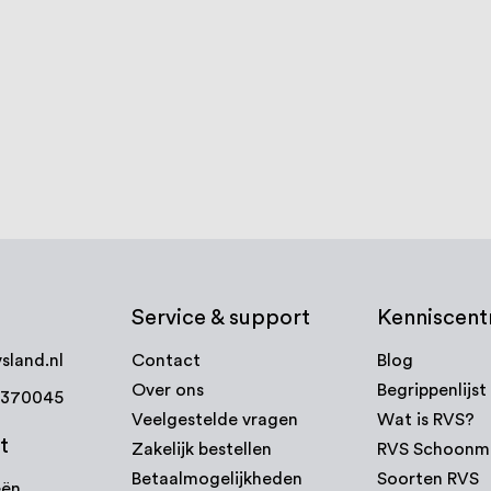
reviews
1
review
100
100
% of
€ 30,25
d
Op voorraad
ijk product
Bekijk product
Service & support
Kenniscen
sland.nl
Contact
Blog
Over ons
Begrippenlijst
7370045
Veelgestelde vragen
Wat is RVS?
t
Zakelijk bestellen
RVS Schoonm
Betaalmogelijkheden
Soorten RVS
eën