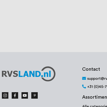
g
6
97
100
% of
€ 61,11
Op voorraad
Op voorraa
Bekijk product
Bek
Contact
support@rv
+31 (0)45-
Assortimen
Alle categori