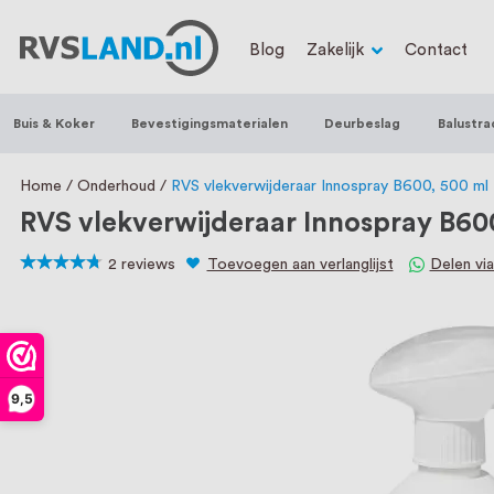
RVS Land is een écht familiebedrijf met b
Blog
Zakelijk
Contact
trapleuningen, deurbeslag, ventilatieroo
Nederland en België, met meer dan 100.0
Buis & Koker
Bevestigingsmaterialen
Deurbeslag
Balustra
een eigen werkplaats waar we RVS op maa
staat persoonlijke service bij ons voorop
Home
Onderhoud
RVS vlekverwijderaar Innospray B600, 500 ml
RVS vlekverwijderaar Innospray B60
2
reviews
Toevoegen aan verlanglijst
Delen vi
90
100
% of
9,5