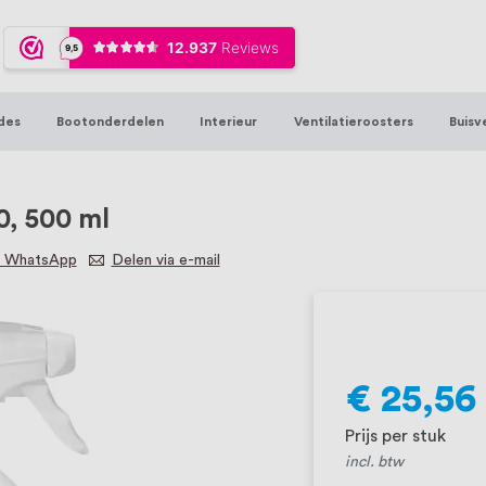
ijna 20 jaar ervaring in RVS producten vo
sters en bouwbeslag. In onze webshop vind
00 hoogwaardige RVS artikelen direct uit
des
Bootonderdelen
Interieur
Ventilatieroosters
Buisv
t produceren, geheel volgens jouw specif
, want we geloven dat een goede relatie m
0, 500 ml
a WhatsApp
Delen via e-mail
€ 25,56
Prijs per stuk
incl. btw