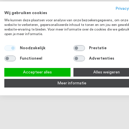
Privacy
Wij gebruiken cookies
We kunnen deze plaatsen voor analyse van onze bezoekersgegevens, om onze
website te verbeteren, gepersonaliseerde inhoud te tonen en om jou een geweld
website-ervaring te bieden. Voor meer informatie over de cookies die we gebrui
open je meer informatie.
Noodzakelijk
Prestatie
Functioneel
Advertenties
Accepteer alles
Alles weigeren
Meer informatie
Microvezeldoek
RVS Reinige
10
reviews
17
88
100
94
100
% of
% of
€ 1,33
Op voorraad
Op voorraa
Bekijk product
Bek