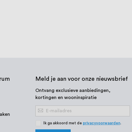
lbaar 38,1 x 1,27 mm,
Knie 38,1 x 1,27 mm 80 graden
RVS Look
€ 46,61
€ 42,47
dagen
3-5 werkdagen
 product
Bekijk product
trum
Meld je aan voor onze nieuwsbrief
Ontvang exclusieve aanbiedingen,
kortingen en wooninspiratie
Abonneer
aken
u
op
Ik ga akkoord met de
privacyvoorwaarden
.
onze