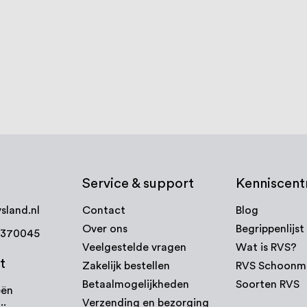
 90 gr, RVS
Knie Rond 38,1 x 1,27 mm, 90
Knie Verste
graden, RVS Look
RVS Look
€ 33,63
€ 20,32
3-5 werkdagen
3-5 werk
Bekijk product
Bekijk
Service & support
Kenniscen
sland.nl
Contact
Blog
Over ons
Begrippenlijst
7370045
Veelgestelde vragen
Wat is RVS?
t
Zakelijk bestellen
RVS Schoonm
Betaalmogelijkheden
Soorten RVS
eën
Verzending en bezorging