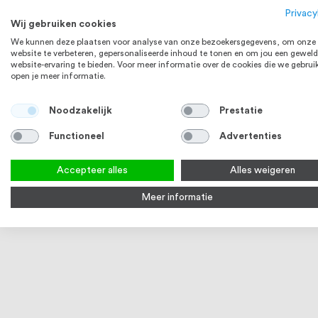
Privacy
Wij gebruiken cookies
We kunnen deze plaatsen voor analyse van onze bezoekersgegevens, om onze
website te verbeteren, gepersonaliseerde inhoud te tonen en om jou een geweld
website-ervaring te bieden. Voor meer informatie over de cookies die we gebrui
open je meer informatie.
RVS 304
Noodzakelijk
Prestatie
Functioneel
Advertenties
Accepteer alles
Alles weigeren
Meer informatie
RVS Buis 38,1 x 1,27 mm
RVS lijm voor lijmfle
RVS304 K320 geslepen
1
review
2
reviews