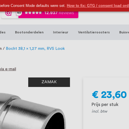
ijna 20 jaar ervaring in RVS producten vo
before Consent Mode defaults were set.
How to fix: GTG / consent load or
sters en bouwbeslag. In onze webshop vind
00 hoogwaardige RVS artikelen direct uit
des
Bootonderdelen
Interieur
Ventilatieroosters
Buisv
t produceren, geheel volgens jouw specif
, want we geloven dat een goede relatie m
en
Bocht 38,1 x 1,27 mm, RVS Look
ia e-mail
ZAMAK
€ 23,60
Prijs per stuk
incl. btw