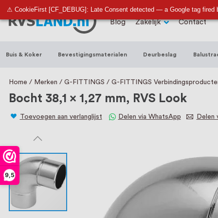
RVS Land is een écht familiebedrijf met b
⚠ CookieFirst [CF_DEBUG]: Late Consent detected — a Google tag fired 
Blog
Zakelijk
Contact
trapleuningen, deurbeslag, ventilatieroo
Nederland en België, met meer dan 100.0
Buis & Koker
Bevestigingsmaterialen
Deurbeslag
Balustra
een eigen werkplaats waar we RVS op maa
staat persoonlijke service bij ons voorop
Home
Merken
G-FITTINGS
G-FITTINGS Verbindingsproduct
Bocht 38,1 x 1,27 mm, RVS Look
Toevoegen aan verlanglijst
Delen via WhatsApp
Delen v
9,5