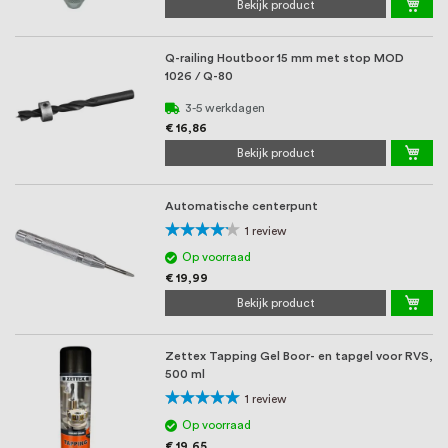
Bekijk product
Q-railing Houtboor 15 mm met stop MOD
1026 / Q-80
3-5 werkdagen
€ 16,86
Bekijk product
Automatische centerpunt
Waardering:
1
review
80%
Op voorraad
€ 19,99
Bekijk product
Zettex Tapping Gel Boor- en tapgel voor RVS,
500 ml
Waardering:
1
review
100%
Op voorraad
€ 19,65