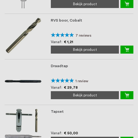
oprichting staat persoonlijke service bij
Bekijk product
ons voorop, want we geloven dat een
RVS boor, Cobalt
goede relatie met onze klanten het
verschil maakt.
Waardering:
7
reviews
94%
Vanaf
€ 1,21
Bekijk product
Draadtap
Waardering:
1
review
100%
Vanaf
€ 29,78
Bekijk product
Tapset
Vanaf
€ 50,00