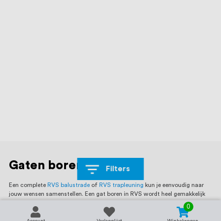
Gaten boren in RVS
Filters
Een complete
RVS balustrade
of
RVS trapleuning
kun je eenvoudig naar
jouw wensen samenstellen. Een gat boren in RVS wordt heel gemakkelijk
met onze
gereedschappen
voor boren en tappen. Voor veel voorkomende
0
boor- en tapwerkzaamheden hebben we speciale sets samengesteld zodat
je niet alles zelf bij elkaar hoeft te zoeken.