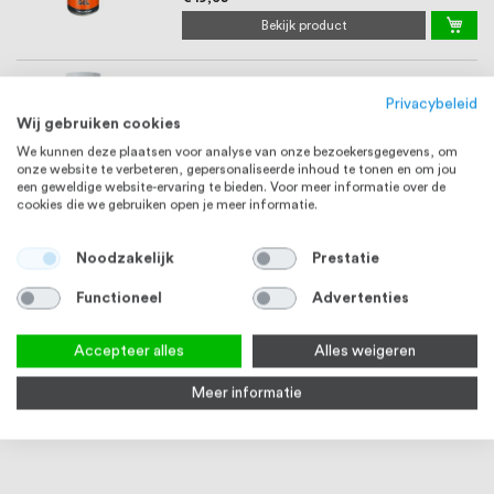
Bekijk product
Q-railing Zaag- en boorolie voor RVS 300 ml
Privacybeleid
MOD 1027 / Q-64
Wij gebruiken cookies
Op voorraad
We kunnen deze plaatsen voor analyse van onze bezoekersgegevens, om
€ 17,55
onze website te verbeteren, gepersonaliseerde inhoud te tonen en om jou
een geweldige website-ervaring te bieden. Voor meer informatie over de
Bekijk product
cookies die we gebruiken open je meer informatie.
Q-railing Boormal voor buis MOD 1020
Noodzakelijk
Prestatie
Functioneel
Advertenties
Vanaf
€ 185,21
Accepteer alles
Alles weigeren
Bekijk product
Meer informatie