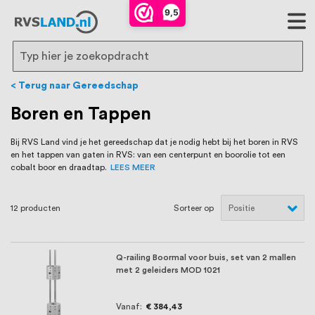
RVS Land is een écht familiebedrijf met
9,5
bijna 20 jaar ervaring in RVS producten
voor binnen- en buitenhuis, waaronder
Search
trapleuningen, deurbeslag,
Terug naar Gereedschap
ventilatieroosters en bouwbeslag. In onze
Boren en Tappen
webshop vind je het grootste assortiment
Bij RVS Land vind je het gereedschap dat je nodig hebt bij het boren in RVS
en het tappen van gaten in RVS: van een centerpunt en boorolie tot een
van Nederland en België, met meer dan
cobalt boor en draadtap.
LEES MEER
100.000 hoogwaardige RVS artikelen
12
producten
Sorteer op
direct uit voorraad leverbaar. Wij hebben
tevens een eigen werkplaats waar we
Q-railing Boormal voor buis, set van 2 mallen
RVS op maat produceren, geheel volgens
met 2 geleiders MOD 1021
jouw specifieke wensen. Al sinds onze
Vanaf
€ 384,43