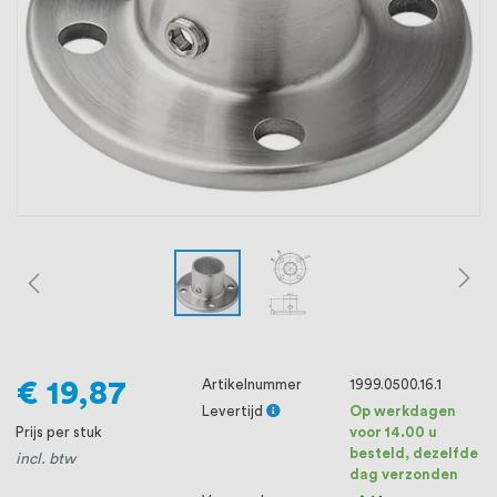
oprichting staat persoonlijke service bij
ons voorop, want we geloven dat een
goede relatie met onze klanten het
verschil maakt.
€ 19,87
Artikelnummer
1999.0500.16.1
Levertijd
Op werkdagen
Prijs per stuk
voor 14.00 u
besteld, dezelfde
incl. btw
dag verzonden