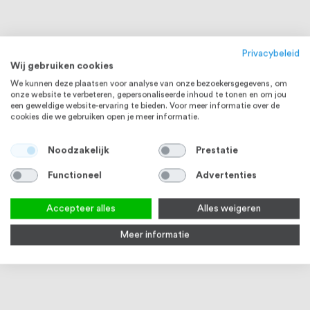
Privacybeleid
Wij gebruiken cookies
We kunnen deze plaatsen voor analyse van onze bezoekersgegevens, om
onze website te verbeteren, gepersonaliseerde inhoud te tonen en om jou
een geweldige website-ervaring te bieden. Voor meer informatie over de
cookies die we gebruiken open je meer informatie.
Noodzakelijk
Prestatie
RVS 316
RVS 304
Functioneel
Advertenties
Accepteer alles
Alles weigeren
Meer informatie
RVS Buis 28,0 x 2,0 mm RVS316
RVS Buis 28,0 x 2,0 mm RVS304
Hout
K320 geslepen
K320 geslepen
571 R