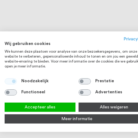
Dopmoer M10 DIN 1587 RVS (A2) 100
Verbinding
Privacy
Wij gebruiken cookies
stuks
(A2) 100 st
We kunnen deze plaatsen voor analyse van onze bezoekersgegevens, om onze
€ 17,73
Op voorraad
Op voorraa
website te verbeteren, gepersonaliseerde inhoud te tonen en om jou een geweld
website-ervaring te bieden. Voor meer informatie over de cookies die we gebrui
Bekijk product
Bek
open je meer informatie.
RVS 304
Noodzakelijk
Prestatie
Functioneel
Advertenties
Accepteer alles
Alles weigeren
Meer informatie