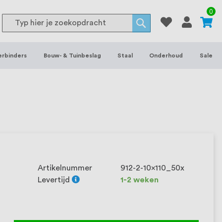
or binnen- en buitenhuis, waaronder
0
Search
 je het grootste assortiment van
Search
 voorraad leverbaar. Wij hebben tevens
erbinders
Bouw- & Tuinbeslag
Staal
Onderhoud
Sale
ieke wensen. Al sinds onze oprichting
et onze klanten het verschil maakt.
Artikelnummer
912-2-10x110_50x
Levertijd
1-2 weken