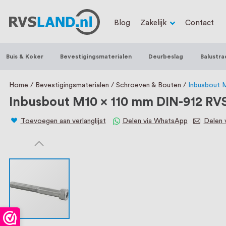
RVS Land is een écht familiebedrijf met b
Blog
Zakelijk
Contact
trapleuningen, deurbeslag, ventilatieroo
Nederland en België, met meer dan 100.0
Buis & Koker
Bevestigingsmaterialen
Deurbeslag
Balustra
een eigen werkplaats waar we RVS op maa
staat persoonlijke service bij ons voorop
Home
Bevestigingsmaterialen
Schroeven & Bouten
Inbusbout 
Inbusbout M10 x 110 mm DIN-912 RVS
Toevoegen aan verlanglijst
Delen via WhatsApp
Delen v