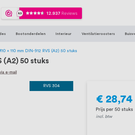
ijna 20 jaar ervaring in RVS producten vo
sters en bouwbeslag. In onze webshop vind
00 hoogwaardige RVS artikelen direct uit
des
Bootonderdelen
Interieur
Ventilatieroosters
Buisv
t produceren, geheel volgens jouw specif
, want we geloven dat een goede relatie m
M10 x 110 mm DIN-912 RVS (A2) 50 stuks
 (A2) 50 stuks
ia e-mail
RVS 304
€ 28,74
Prijs per 50 stuks
incl. btw