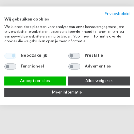
Privacybeleid
Wij gebruiken cookies
We kunnen deze plaatsen voor analyse van onze bezoekersgegevens, om
onze website te verbeteren, gepersonaliseerde inhoud te tonen en om jou
een geweldige website-ervaring te bieden. Voor meer informatie over de
cookies die we gebruiken open je meer informatie.
Noodzakelijk
Prestatie
RVS 304
RVS 304
Functioneel
Advertenties
Accepteer alles
Alles weigeren
Meer informatie
Dopmoer M10 DIN 1587 RVS
Verbindingsmoer M10 DIN 6334
Moer
(A2) 100 stuks
RVS (A2) 100 stuks
stuk