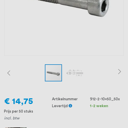
oprichting staat persoonlijke service bij
ons voorop, want we geloven dat een
goede relatie met onze klanten het
verschil maakt.
€ 14,75
Artikelnummer
912-2-10x50_50x
Levertijd
1-2 weken
Prijs per 50 stuks
incl. btw