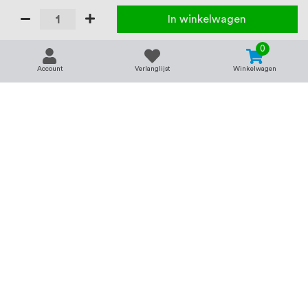
In winkelwagen
0
Account
Verlanglijst
Winkelwagen
Contact
Service & support
support@rvsland.nl
Contact
Over ons
+31 (0)45-7370045
Veelgestelde vragen
Assortiment
Zakelijk bestellen
Betaalmogelijkheden
Alle categorieën
Verzending en bezorging
RVS voor bedrijven
Retourneren
Balustrade op maat
Annuleren
RVS op maat
Vacatures
Merken