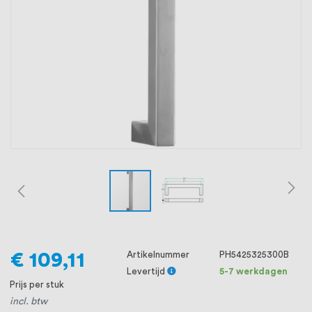
oprichting staat persoonlijke service bij
ons voorop, want we geloven dat een
goede relatie met onze klanten het
verschil maakt.
€ 109,11
Artikelnummer
PH5425325300B
Levertijd
5-7 werkdagen
Prijs per stuk
incl. btw