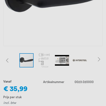
oprichting staat persoonlijke service bij
ons voorop, want we geloven dat een
goede relatie met onze klanten het
verschil maakt.
Vanaf
Artikelnummer
0023.020000
€ 35,99
Prijs per stuk
incl. btw