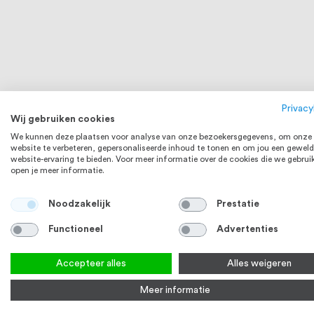
Intersteel Woningbouw loopslot rvs
WC-sluiting
geborsteld
nikkel mat
Privacy
€ 6,12
Wij gebruiken cookies
Op voorraad
5-7 werkd
We kunnen deze plaatsen voor analyse van onze bezoekersgegevens, om onze
Bekijk product
Bek
website te verbeteren, gepersonaliseerde inhoud te tonen en om jou een geweld
website-ervaring te bieden. Voor meer informatie over de cookies die we gebrui
open je meer informatie.
Noodzakelijk
Prestatie
Functioneel
Advertenties
Accepteer alles
Alles weigeren
Meer informatie