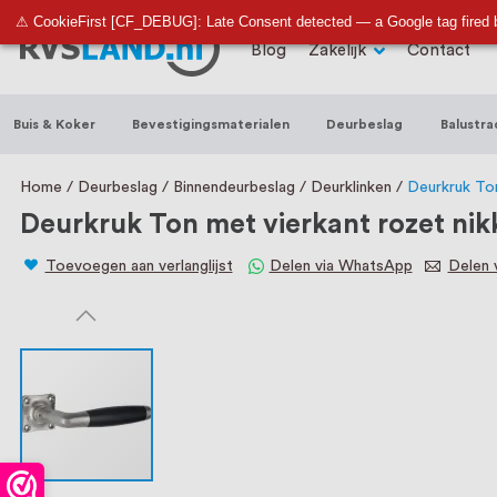
RVS Land is een écht familiebedrijf met b
⚠ CookieFirst [CF_DEBUG]: Late Consent detected — a Google tag fired 
Blog
Zakelijk
Contact
trapleuningen, deurbeslag, ventilatieroo
Nederland en België, met meer dan 100.0
Buis & Koker
Bevestigingsmaterialen
Deurbeslag
Balustra
een eigen werkplaats waar we RVS op maa
staat persoonlijke service bij ons voorop
Home
Deurbeslag
Binnendeurbeslag
Deurklinken
Deurkruk Ton
Deurkruk Ton met vierkant rozet nik
Toevoegen aan verlanglijst
Delen via WhatsApp
Delen v