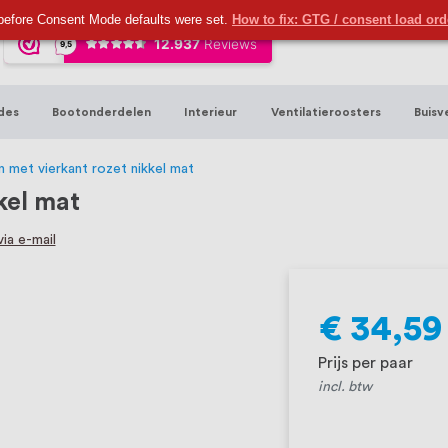
ijna 20 jaar ervaring in RVS producten vo
before Consent Mode defaults were set.
How to fix: GTG / consent load or
sters en bouwbeslag. In onze webshop vind
00 hoogwaardige RVS artikelen direct uit
des
Bootonderdelen
Interieur
Ventilatieroosters
Buisv
t produceren, geheel volgens jouw specif
, want we geloven dat een goede relatie m
 met vierkant rozet nikkel mat
kel mat
ia e-mail
€ 34,59
Prijs per paar
incl. btw