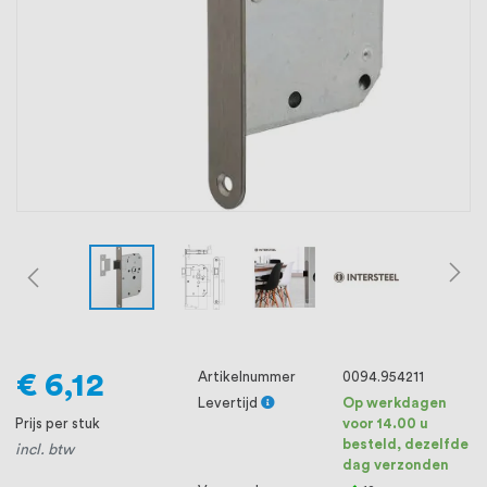
oprichting staat persoonlijke service bij
ons voorop, want we geloven dat een
goede relatie met onze klanten het
verschil maakt.
€ 6,12
Artikelnummer
0094.954211
Levertijd
Op werkdagen
Prijs per stuk
voor 14.00 u
besteld, dezelfde
incl. btw
dag verzonden