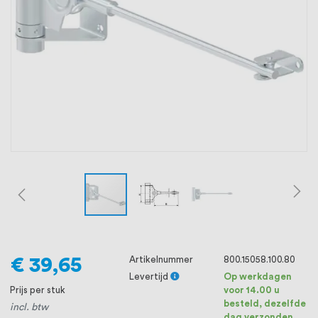
oprichting staat persoonlijke service bij
ons voorop, want we geloven dat een
goede relatie met onze klanten het
verschil maakt.
€ 39,65
Artikelnummer
800.15058.100.80
Levertijd
Op werkdagen
Prijs per stuk
voor 14.00 u
besteld, dezelfde
incl. btw
dag verzonden