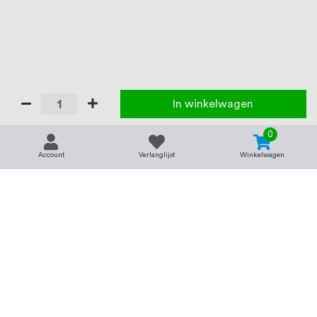
In winkelwagen
0
Account
Verlanglijst
Winkelwagen
Contact
Service & support
support@rvsland.nl
Contact
Over ons
+31 (0)45-7370045
Veelgestelde vragen
Assortiment
Zakelijk bestellen