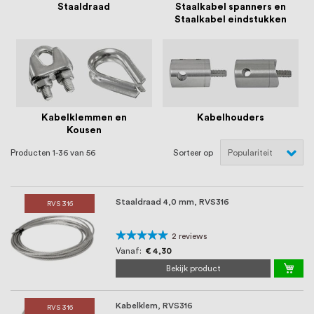
oprichting staat persoonlijke service bij
Staaldraad
Staalkabel spanners en
Staalkabel eindstukken
ons voorop, want we geloven dat een
goede relatie met onze klanten het
verschil maakt.
Kabelklemmen en
Kabelhouders
Kousen
Producten
1
-
36
van
56
Sorteer op
Staaldraad 4,0 mm, RVS316
RVS 316
Waardering:
2
reviews
100%
Vanaf
€ 4,30
Bekijk product
Kabelklem, RVS316
RVS 316