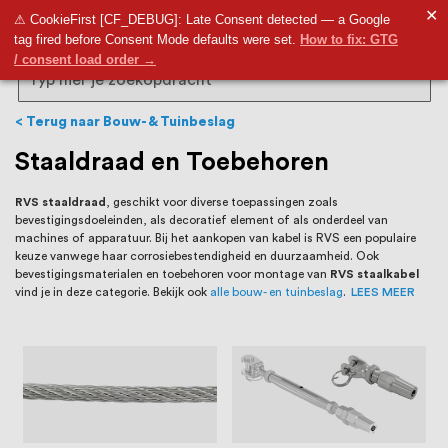
RVS Land is een écht familiebedrijf met
✕
9,5
⚠ CookieFirst [CF_DEBUG]: Late Consent detected — a Google
tag fired before Consent Mode defaults were set.
How to fix: GTG
bijna 20 jaar ervaring in RVS producten
/ consent load order →
voor binnen- en buitenhuis, waaronder
Search
trapleuningen, deurbeslag,
Terug naar Bouw- & Tuinbeslag
ventilatieroosters en bouwbeslag. In onze
Staaldraad en Toebehoren
webshop vind je het grootste assortiment
RVS staaldraad
, geschikt voor diverse toepassingen zoals
bevestigingsdoeleinden, als decoratief element of als onderdeel van
van Nederland en België, met meer dan
machines of apparatuur. Bij het aankopen van kabel is RVS een populaire
keuze vanwege haar corrosiebestendigheid en duurzaamheid. Ook
100.000 hoogwaardige RVS artikelen
bevestigingsmaterialen en toebehoren voor montage van
RVS staalkabel
vind je in deze categorie. Bekijk ook
alle bouw- en tuinbeslag
.
LEES MEER
direct uit voorraad leverbaar. Wij hebben
tevens een eigen werkplaats waar we
RVS op maat produceren, geheel volgens
jouw specifieke wensen. Al sinds onze