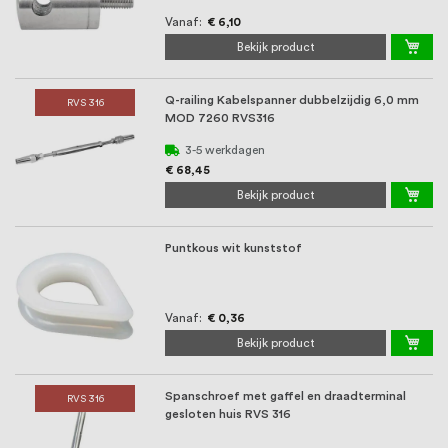
Vanaf
€ 6,10
Bekijk product
Q-railing Kabelspanner dubbelzijdig 6,0 mm
RVS 316
MOD 7260 RVS316
3-5 werkdagen
€ 68,45
Bekijk product
Puntkous wit kunststof
Vanaf
€ 0,36
Bekijk product
Spanschroef met gaffel en draadterminal
RVS 316
gesloten huis RVS 316