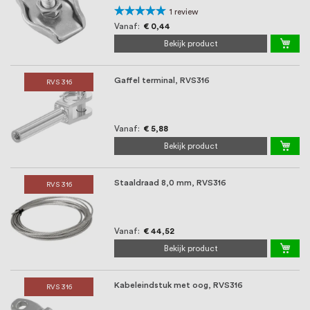
Waardering:
1
review
100%
Vanaf
€ 0,44
Bekijk product
Gaffel terminal, RVS316
RVS 316
Vanaf
€ 5,88
Bekijk product
Staaldraad 8,0 mm, RVS316
RVS 316
Vanaf
€ 44,52
Bekijk product
Kabeleindstuk met oog, RVS316
RVS 316