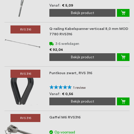
Vanaf
€ 5,09
Bekijk product
Q-railing Kabelspanner verticaal 8,0 mm MOD
RVS 316
7780 RVS316
3-5 werkdagen
€ 92,04
Bekijk product
Puntkous zwart, RVS 316
RVS 316
Waardering:
1
review
100%
Vanaf
€ 0,56
Bekijk product
Gaffel M6 RVS316
RVS 316
Op voorraad