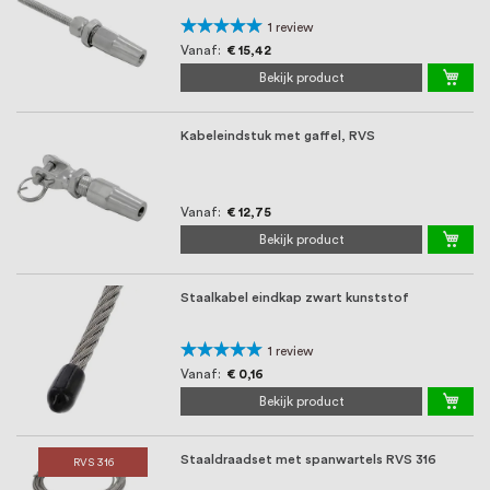
Waardering:
1
review
100%
Vanaf
€ 15,42
Bekijk product
Kabeleindstuk met gaffel, RVS
Vanaf
€ 12,75
Bekijk product
Staalkabel eindkap zwart kunststof
Waardering:
1
review
100%
Vanaf
€ 0,16
Bekijk product
Staaldraadset met spanwartels RVS 316
RVS 316