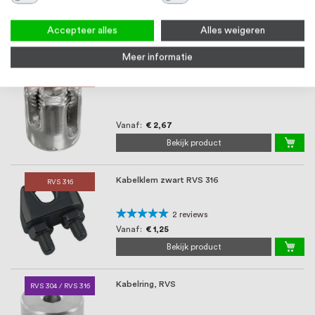
Vanaf
€ 7,26
Accepteer alles
Alles weigeren
Bekijk product
Meer informatie
Kruisklem, RVS316
RVS 316
Vanaf
€ 2,67
Bekijk product
Kabelklem zwart RVS 316
RVS 316
Waardering:
2
reviews
100%
Vanaf
€ 1,25
Bekijk product
Kabelring, RVS
RVS 304 / RVS 316