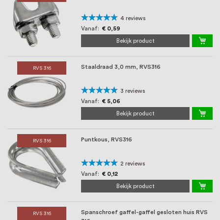
Waardering:
4
reviews
95%
Vanaf
€ 0,59
Bekijk product
Staaldraad 3,0 mm, RVS316
RVS 316
Waardering:
3
reviews
100%
Vanaf
€ 5,06
Bekijk product
Puntkous, RVS316
RVS 316
Waardering:
2
reviews
100%
Vanaf
€ 0,12
Bekijk product
Spanschroef gaffel-gaffel gesloten huis RVS
RVS 316