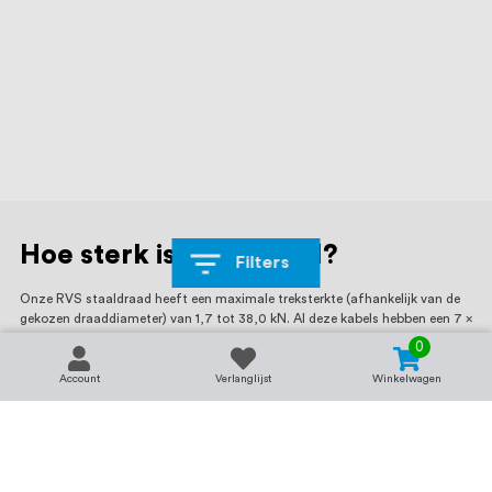
Hoe sterk is staaldraad?
Filters
Onze RVS staaldraad heeft een maximale treksterkte (afhankelijk van de
gekozen draaddiameter) van 1,7 tot 38,0 kN. Al deze kabels hebben een 7 x
7 vlechting: dat wil zeggen dat de kabel uit 7 aders bestaat die uit 7 RVS
0
draden is opgebouwd. Hierdoor is deze kabel minder stug. Onze kabels
kunnen worden gebruikt voor huis- en tuin toepassingen en zijn niet
Account
Verlanglijst
Winkelwagen
geschikt voor hijsdoeleinden.
Welke dikte staalkabel?
De benodigde dikte van de RVS staalkabel is afhankelijk van de toepassing