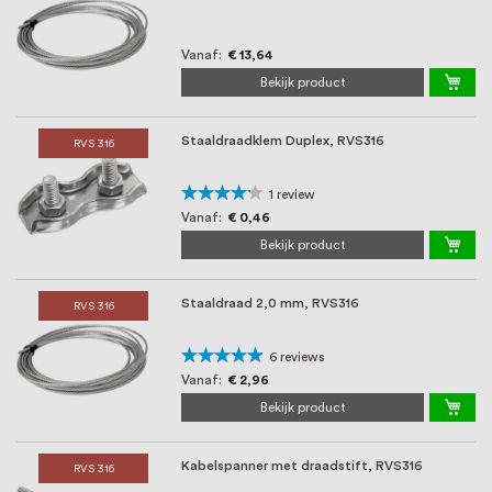
Vanaf
€ 13,64
Bekijk product
Staaldraadklem Duplex, RVS316
RVS 316
Waardering:
1
review
80%
Vanaf
€ 0,46
Bekijk product
Staaldraad 2,0 mm, RVS316
RVS 316
Waardering:
6
reviews
100%
Vanaf
€ 2,96
Bekijk product
Kabelspanner met draadstift, RVS316
RVS 316