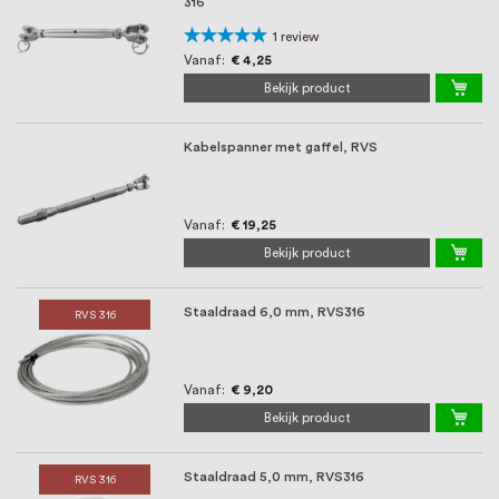
316
Waardering:
1
review
100%
Vanaf
€ 4,25
Bekijk product
Kabelspanner met gaffel, RVS
Vanaf
€ 19,25
Bekijk product
Staaldraad 6,0 mm, RVS316
RVS 316
Vanaf
€ 9,20
Bekijk product
Staaldraad 5,0 mm, RVS316
RVS 316