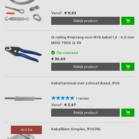
Vanaf
€ 11,93
Bekijk product
Q-railing Kniptang voor RVS kabel 1,5 - 4,0 mm
MOD 7800 Q-39
Op voorraad
€ 30,69
Bekijk product
Kabelterminal met schroefdraad, RVS
Waardering:
1
review
100%
Vanaf
€ 3,97
Bekijk product
Kabelklem Simplex, RVS316
RVS 316