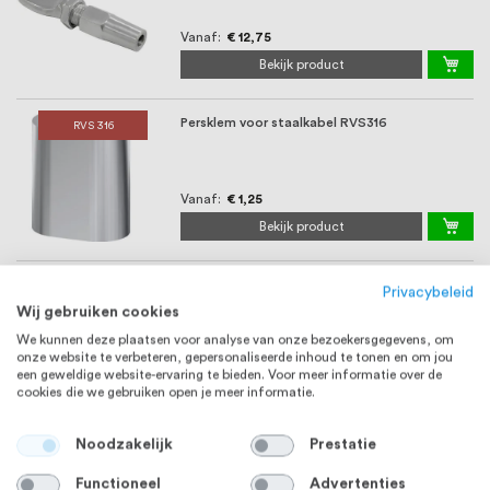
Vanaf
€ 12,75
Bekijk product
Persklem voor staalkabel RVS316
RVS 316
Vanaf
€ 1,25
Bekijk product
Toggle met gaffel en oog, RVS316
RVS 316
Privacybeleid
Wij gebruiken cookies
We kunnen deze plaatsen voor analyse van onze bezoekersgegevens, om
onze website te verbeteren, gepersonaliseerde inhoud te tonen en om jou
Vanaf
€ 2,37
een geweldige website-ervaring te bieden. Voor meer informatie over de
Bekijk product
cookies die we gebruiken open je meer informatie.
Noodzakelijk
Prestatie
Klimhulp planten kruisschroef voor spandraad
RVS 316
RVS 316
Functioneel
Advertenties