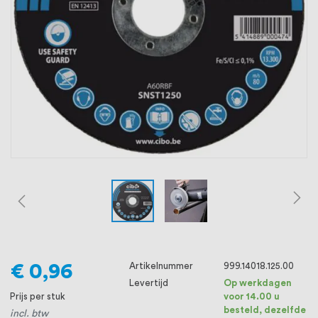
oprichting staat persoonlijke service bij
ons voorop, want we geloven dat een
goede relatie met onze klanten het
verschil maakt.
€ 0,96
Artikelnummer
999.14018.125.00
Levertijd
Op werkdagen
Prijs per stuk
voor 14.00 u
besteld, dezelfde
incl. btw