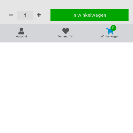
In winkelwagen
0
Account
Verlanglijst
Winkelwagen
Contact
Service & support
support@rvsland.nl
Contact
Over ons
+31 (0)45-7370045
Veelgestelde vragen
Assortiment
Zakelijk bestellen
Betaalmogelijkheden
Alle categorieën
Verzending en bezorging
RVS voor bedrijven
Retourneren
Balustrade op maat
Annuleren
RVS op maat