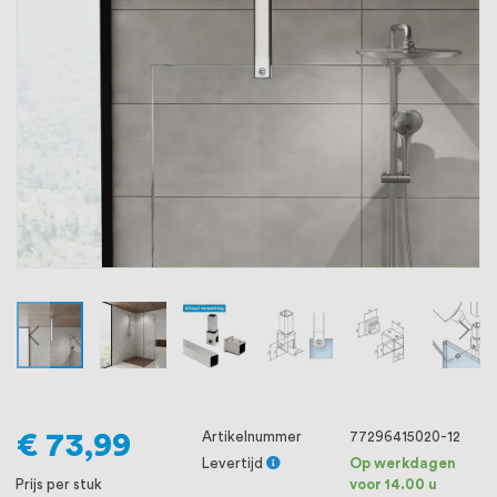
oprichting staat persoonlijke service bij
ons voorop, want we geloven dat een
goede relatie met onze klanten het
verschil maakt.
€ 73,99
Artikelnummer
77296415020-12
Levertijd
Op werkdagen
Prijs per stuk
voor 14.00 u