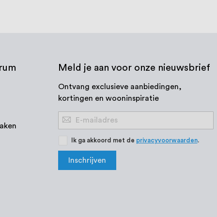
trum
Meld je aan voor onze nieuwsbrief
Ontvang exclusieve aanbiedingen,
kortingen en wooninspiratie
Abonneer
aken
u
op
Ik ga akkoord met de
privacyvoorwaarden
.
onze
Inschrijven
nieuwsbrief