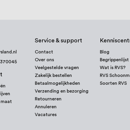
Service & support
Kenniscen
sland.nl
Contact
Blog
Over ons
Begrippenlijst
7370045
Veelgestelde vragen
Wat is RVS?
t
Zakelijk bestellen
RVS Schoonm
Betaalmogelijkheden
Soorten RVS
eën
Verzending en bezorging
ijven
Retourneren
p maat
Annuleren
Vacatures