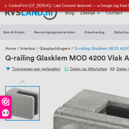
RVS Land is een écht familiebedrijf met b
⚠ CookieFirst [CF_DEBUG]: Late Consent detected — a Google tag fired 
Blog
Zakelijk
Contact
trapleuningen, deurbeslag, ventilatieroo
Nederland en België, met meer dan 100.0
Buis & Koker
Bevestigingsmaterialen
Deurbeslag
Balustra
een eigen werkplaats waar we RVS op maa
staat persoonlijke service bij ons voorop
Home
Interieur
Glasplaatdragers
Q-railing Glasklem MOD 4200
Q-railing Glasklem MOD 4200 Vlak
Toevoegen aan verlanglijst
Delen via WhatsApp
Delen v
9,5