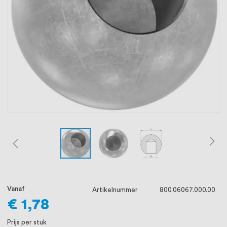
oprichting staat persoonlijke service bij
ons voorop, want we geloven dat een
goede relatie met onze klanten het
verschil maakt.
Vanaf
Artikelnummer
800.06067.000.00
€ 1,78
Prijs per stuk