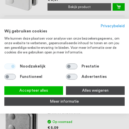
Bekijk product
Q-railing Glasklem MOD 2100 Vlak ZAMAK
ZAMAK
Privacybeleid
Zwart structuur RAL 9005
Wij gebruiken cookies
Op voorraad
We kunnen deze plaatsen voor analyse van onze bezoekersgegevens, om
€ 8,12
onze website te verbeteren, gepersonaliseerde inhoud te tonen en om jou
een geweldige website-ervaring te bieden. Voor meer informatie over de
Bekijk product
cookies die we gebruiken open je meer informatie.
Q-railing Glasklem MOD 2100 Vlak ZAMAK
ZAMAK
Noodzakelijk
Prestatie
Zwart glad RAL 9005
Functioneel
Advertenties
Op voorraad
€ 7,18
Accepteer alles
Alles weigeren
Bekijk product
Meer informatie
Q-railing Glasklem MOD 2100 Buis 42,4mm
ZAMAK
ZAMAK Onbewerkt
Op voorraad
€ 5,09