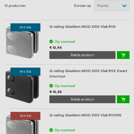
oprichting staat persoonlijke service bij
13
producten
Sorteer op
ons voorop, want we geloven dat een
goede relatie met onze klanten het
Q-railing Glasklem MOD 2100 Vlak RVS
RVS 304
verschil maakt.
Op voorraad
€ 12,96
Bekijk product
Q-railing Glasklem MOD 2100 Vlak RVS Zwart
RVS 304
structuur
Op voorraad
€ 16,86
Bekijk product
Q-railing Glasklem MOD 2100 Vlak RVS316
RVS 316
Op voorraad