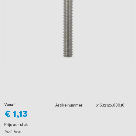
oprichting staat persoonlijke service bij
ons voorop, want we geloven dat een
goede relatie met onze klanten het
verschil maakt.
Vanaf
Artikelnummer
316.12125.000.10
€ 1,13
Prijs per stuk
incl. btw