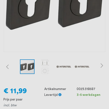
oprichting staat persoonlijke service bij
ons voorop, want we geloven dat een
goede relatie met onze klanten het
verschil maakt.
€ 11,99
Artikelnummer
0029.318587
Levertijd
3-5 werkdagen
Prijs per paar
incl. btw