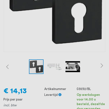
oprichting staat persoonlijke service bij
ons voorop, want we geloven dat een
goede relatie met onze klanten het
verschil maakt.
€ 14,13
Artikelnummer
03592/BL
Levertijd
Op werkdagen
Prijs per paar
voor 14.00 u
besteld, dezelfde
incl. btw
dag verzonden