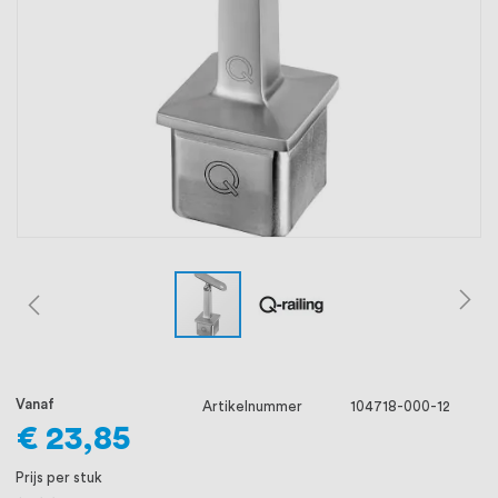
oprichting staat persoonlijke service bij
ons voorop, want we geloven dat een
goede relatie met onze klanten het
verschil maakt.
Vanaf
Artikelnummer
104718-000-12
€ 23,85
Prijs per stuk