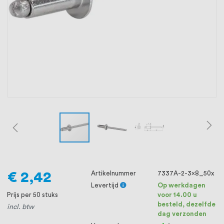
oprichting staat persoonlijke service bij
ons voorop, want we geloven dat een
goede relatie met onze klanten het
verschil maakt.
€ 2,42
Artikelnummer
7337A-2-3x8_50x
Levertijd
Op werkdagen
Prijs per 50 stuks
voor 14.00 u
besteld, dezelfde
incl. btw
dag verzonden