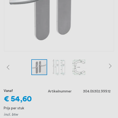
oprichting staat persoonlijke service bij
ons voorop, want we geloven dat een
goede relatie met onze klanten het
verschil maakt.
Vanaf
Artikelnummer
304.05302.999.12
€ 54,60
Prijs per stuk
incl. btw