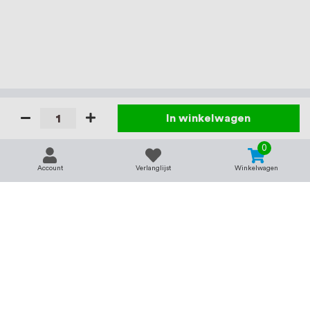
In winkelwagen
0
Account
Verlanglijst
Winkelwagen
Contact
Service & support
support@rvsland.nl
Contact
Over ons
+31 (0)45-7370045
Veelgestelde vragen
Assortiment
Zakelijk bestellen