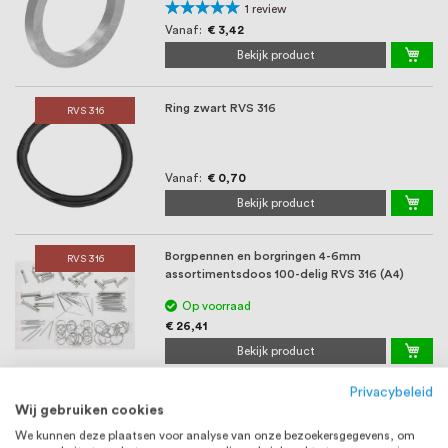
Waardering:
1
review
100%
Vanaf
€ 3,42
Bekijk product
Ring zwart RVS 316
RVS 316
Vanaf
€ 0,70
Bekijk product
Borgpennen en borgringen 4-6mm
RVS 316
assortimentsdoos 100-delig RVS 316 (A4)
Op voorraad
€ 26,41
Bekijk product
Privacybeleid
Ring ovaal open staal onbehandeld
STAAL
Wij gebruiken cookies
We kunnen deze plaatsen voor analyse van onze bezoekersgegevens, om