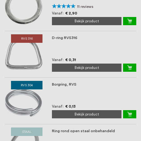
oprichting staat persoonlijke service bij
Waardering:
11
reviews
ons voorop, want we geloven dat een
96%
Vanaf
€ 2,90
Bekijk product
goede relatie met onze klanten het
verschil maakt.
D-ring RVS316
RVS 316
Vanaf
€ 0,31
Bekijk product
Borgring, RVS
RVS 304
Vanaf
€ 0,13
Bekijk product
Ring rond open staal onbehandeld
STAAL