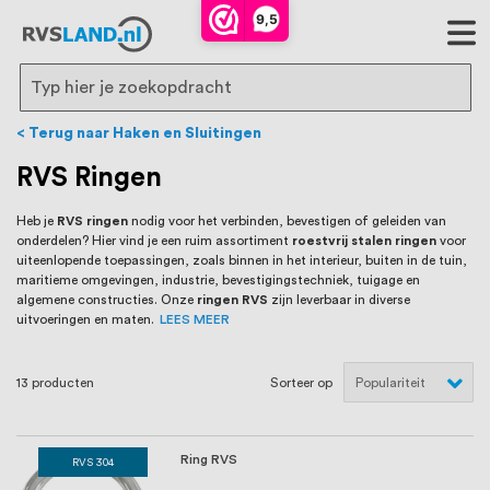
RVS Land is een écht familiebedrijf met
9,5
bijna 20 jaar ervaring in RVS producten
voor binnen- en buitenhuis, waaronder
Search
trapleuningen, deurbeslag,
Terug naar Haken en Sluitingen
ventilatieroosters en bouwbeslag. In onze
RVS Ringen
webshop vind je het grootste assortiment
Heb je
RVS ringen
nodig voor het verbinden, bevestigen of geleiden van
onderdelen? Hier vind je een ruim assortiment
roestvrij stalen ringen
voor
van Nederland en België, met meer dan
uiteenlopende toepassingen, zoals binnen in het interieur, buiten in de tuin,
maritieme omgevingen, industrie, bevestigingstechniek, tuigage en
100.000 hoogwaardige RVS artikelen
algemene constructies. Onze
ringen RVS
zijn leverbaar in diverse
uitvoeringen en maten.
LEES MEER
direct uit voorraad leverbaar. Wij hebben
tevens een eigen werkplaats waar we
13
producten
Sorteer op
RVS op maat produceren, geheel volgens
jouw specifieke wensen. Al sinds onze
Ring RVS
RVS 304