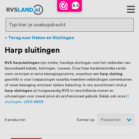
RVS Land is een écht familiebedrijf met
9,5
bijna 20 jaar ervaring in RVS producten
voor binnen- en buitenhuis, waaronder
Search
trapleuningen, deurbeslag,
Terug naar Haken en Sluitingen
ventilatieroosters en bouwbeslag. In onze
Harp sluitingen
webshop vind je het grootste assortiment
RVS harpsluitingen
zijn sterke, handige sluitingen voor het verbinden van
bijvoorbeeld kabels, kettingen, touwen. Door haar karakteristieke ronde
van Nederland en België, met meer dan
vorm ontstaat er extra bewegingsruimte, waardoor een
harp sluiting
geschikt is voor toepassingen waarbij meerdere verbindingen samenkomen
100.000 hoogwaardige RVS artikelen
of waar beweging ontstaat tijdens belasting. In ons assortiment vind je
harp sluitingen
uit hoogwaardig RVS in verschillende maten en
direct uit voorraad leverbaar. Wij hebben
uitvoeringen voor zowel privé als professioneel gebruik. Bekijk ook onze
D
sluitingen
.
LEES MEER
tevens een eigen werkplaats waar we
RVS op maat produceren, geheel volgens
8
producten
Sorteer op
jouw specifieke wensen. Al sinds onze