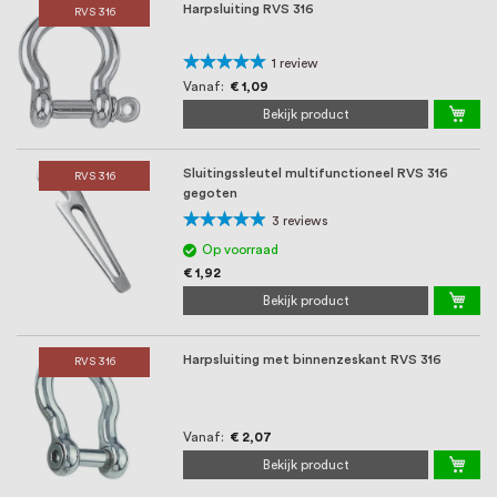
oprichting staat persoonlijke service bij
Harpsluiting RVS 316
RVS 316
ons voorop, want we geloven dat een
Waardering:
1
review
goede relatie met onze klanten het
100%
Vanaf
€ 1,09
Bekijk product
verschil maakt.
Sluitingssleutel multifunctioneel RVS 316
RVS 316
gegoten
Waardering:
3
reviews
93%
Op voorraad
€ 1,92
Bekijk product
Harpsluiting met binnenzeskant RVS 316
RVS 316
Vanaf
€ 2,07
Bekijk product