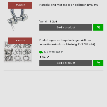
Harpsluiting met moer en splitpen RVS 316
RVS 316
Vanaf
€ 2,14
Bekijk product
D-sluitingen en harpsluitingen 4-8mm
RVS 316
assortimentsdoos 28-delig RVS 316 (A4)
5-7 werkdagen
€ 43,21
Bekijk product