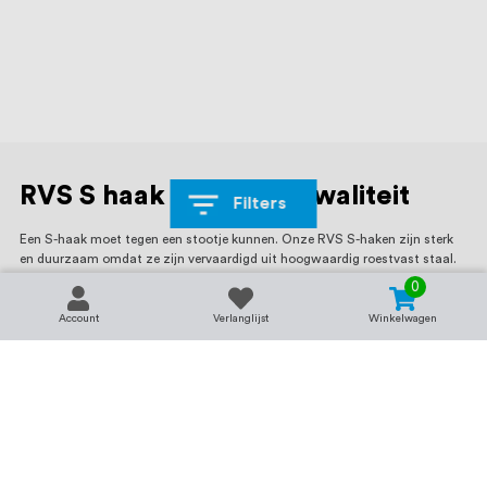
RVS S haak van hoge kwaliteit
Filters
Een S-haak moet tegen een stootje kunnen. Onze RVS S-haken zijn sterk
en duurzaam omdat ze zijn vervaardigd uit hoogwaardig roestvast staal.
Zo zijn ze bestand tegen vocht, temperatuurschommelingen en dagelijks
0
gebruik en zijn ze ook geschikt voor gebruik in vochtige ruimtes zoals de
keuken, bijkeuken of buitenomgeving. Naast de lange levensduur heeft
Account
Verlanglijst
Winkelwagen
RVS ook een nette uitstraling. Het materiaal heeft een neutrale uitstraling
dat goed past binnen alle interieurs, industriële toepassingen en
buitenruimtes.
S haak RVS voor uiteenlopende
toepassingen