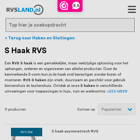
RVS Land is een écht familiebedrijf met
9,5
bijna 20 jaar ervaring in RVS producten
voor binnen- en buitenhuis, waaronder
Search
trapleuningen, deurbeslag,
Terug naar Haken en Sluitingen
ventilatieroosters en bouwbeslag. In onze
S Haak RVS
webshop vind je het grootste assortiment
Een
RVS S haak
is een gemakkelijke, maar veelzijdige oplossing voor het
ophangen, ordenen en organiseren van allerlei producten. Door de
van Nederland en België, met meer dan
kenmerkende S-vorm kun je de haak snel bevestigen zonder boren of
monteren.
RVS S haken
zijn sterk, duurzaam en geschikt voor gebruik
100.000 hoogwaardige RVS artikelen
binnenshuis én buitenshuis. Ontdek al onze
S haken
in verschillende
uitvoeringen voor toepassingen in huis, tuin en werkruimte.
LEES MEER
direct uit voorraad leverbaar. Wij hebben
tevens een eigen werkplaats waar we
11
producten
Sorteer op
RVS op maat produceren, geheel volgens
jouw specifieke wensen. Al sinds onze
S haak asymmetrisch RVS
RVS 304