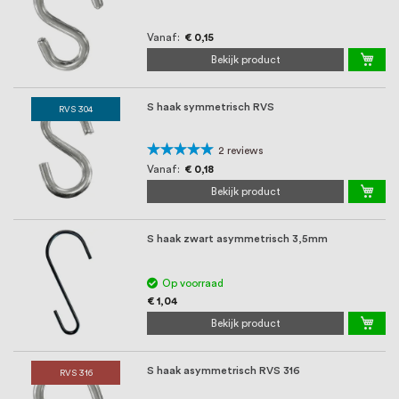
oprichting staat persoonlijke service bij
ons voorop, want we geloven dat een
Vanaf
€ 0,15
Bekijk product
goede relatie met onze klanten het
verschil maakt.
S haak symmetrisch RVS
RVS 304
Waardering:
2
reviews
100%
Vanaf
€ 0,18
Bekijk product
S haak zwart asymmetrisch 3,5mm
Op voorraad
€ 1,04
Bekijk product
S haak asymmetrisch RVS 316
RVS 316