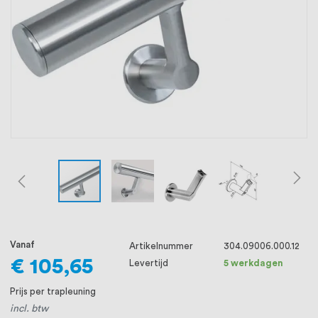
oprichting staat persoonlijke service bij
ons voorop, want we geloven dat een
goede relatie met onze klanten het
verschil maakt.
Vanaf
Artikelnummer
304.09006.000.12
€ 105,65
Levertijd
5 werkdagen
Prijs per trapleuning
incl. btw