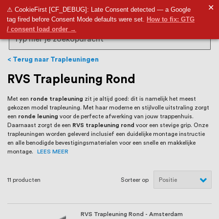
RVS Land is een écht familiebedrijf met
✕
9,5
⚠ CookieFirst [CF_DEBUG]: Late Consent detected — a Google
tag fired before Consent Mode defaults were set.
How to fix: GTG
bijna 20 jaar ervaring in RVS producten
/ consent load order →
voor binnen- en buitenhuis, waaronder
Search
trapleuningen, deurbeslag,
Terug naar Trapleuningen
ventilatieroosters en bouwbeslag. In onze
RVS Trapleuning Rond
webshop vind je het grootste assortiment
Met een
ronde trapleuning
zit je altijd goed: dit is namelijk het meest
gekozen model trapleuning. Met haar moderne en stijlvolle uitstraling zorgt
van Nederland en België, met meer dan
een
ronde leuning
voor de perfecte afwerking van jouw trappenhuis.
Daarnaast zorgt de een
RVS trapleuning rond
voor een stevige grip. Onze
100.000 hoogwaardige RVS artikelen
trapleuningen worden geleverd inclusief een duidelijke montage instructie
en alle benodigde bevestigingsmaterialen voor een snelle en makkelijke
direct uit voorraad leverbaar. Wij hebben
montage.
LEES MEER
tevens een eigen werkplaats waar we
11
producten
Sorteer op
RVS op maat produceren, geheel volgens
jouw specifieke wensen. Al sinds onze
RVS Trapleuning Rond - Amsterdam