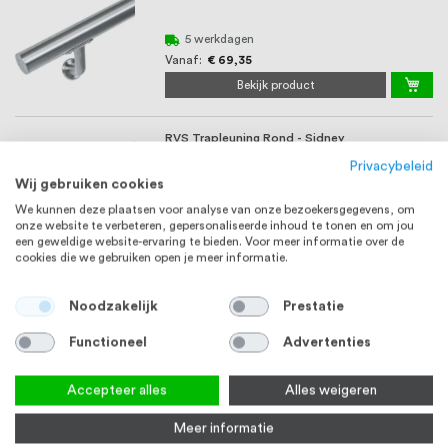
5 werkdagen
Vanaf
€ 69,35
Bekijk product
RVS Trapleuning Rond - Sidney
Waardering:
1
review
Privacybeleid
100%
Wij gebruiken cookies
5 werkdagen
Vanaf
€ 88,81
We kunnen deze plaatsen voor analyse van onze bezoekersgegevens, om
onze website te verbeteren, gepersonaliseerde inhoud te tonen en om jou
Bekijk product
een geweldige website-ervaring te bieden. Voor meer informatie over de
cookies die we gebruiken open je meer informatie.
Noodzakelijk
Prestatie
Functioneel
Advertenties
Accepteer alles
Alles weigeren
Meer informatie