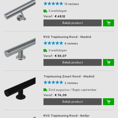
oprichting staat persoonlijke service bij
Waardering:
13
reviews
ons voorop, want we geloven dat een
98%
5 werkdagen
Vanaf
€ 48,12
goede relatie met onze klanten het
Bekijk product
verschil maakt.
RVS Trapleuning Rond - Madrid
Waardering:
8
reviews
100%
5 werkdagen
Vanaf
€ 59,07
Bekijk product
Trapleuning Zwart Rond - Madrid
Waardering:
2
reviews
100%
Eind augustus / Begin september
Vanaf
€ 74,09
Bekijk product
RVS Trapleuning Rond - Berlijn