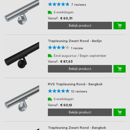
Waardering:
7
reviews
91%
5 werkdagen
Vanaf
€ 60,31
Bekijk product
Trapleuning Zwart Rond - Berlijn
Waardering:
1
review
80%
Eind augustus / Begin september
Vanaf
€ 87,63
Bekijk product
RVS Trapleuning Rond - Bangkok
Waardering:
10
reviews
100%
5 werkdagen
Vanaf
€ 60,12
Bekijk product
Trapleuning Zwart Rond - Bangkok