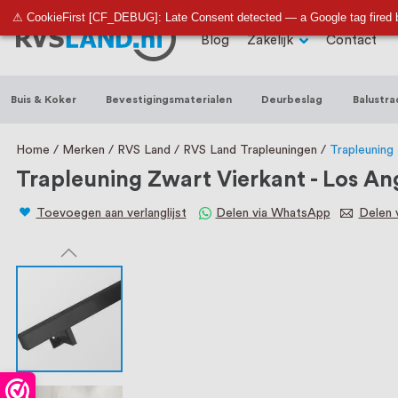
RVS Land is een écht familiebedrijf met b
⚠ CookieFirst [CF_DEBUG]: Late Consent detected — a Google tag fired 
Blog
Zakelijk
Contact
trapleuningen, deurbeslag, ventilatieroo
Nederland en België, met meer dan 100.0
Buis & Koker
Bevestigingsmaterialen
Deurbeslag
Balustra
een eigen werkplaats waar we RVS op maa
staat persoonlijke service bij ons voorop
Home
Merken
RVS Land
RVS Land Trapleuningen
Trapleuning
Trapleuning Zwart Vierkant - Los An
Toevoegen aan verlanglijst
Delen via WhatsApp
Delen v