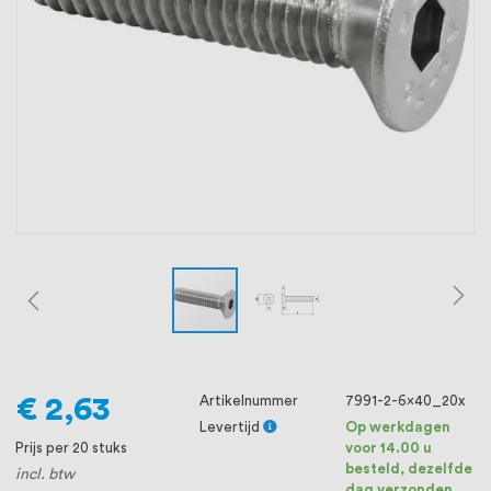
oprichting staat persoonlijke service bij
ons voorop, want we geloven dat een
goede relatie met onze klanten het
verschil maakt.
€ 2,63
Artikelnummer
7991-2-6x40_20x
Levertijd
Op werkdagen
Prijs per 20 stuks
voor 14.00 u
besteld, dezelfde
incl. btw
dag verzonden