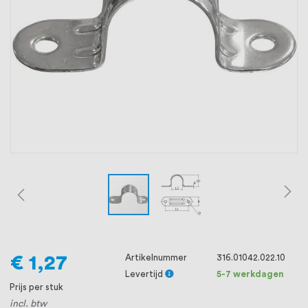
oprichting staat persoonlijke service bij
ons voorop, want we geloven dat een
goede relatie met onze klanten het
verschil maakt.
€ 1,27
Artikelnummer
316.01042.022.10
Levertijd
5-7 werkdagen
Prijs per stuk
incl. btw