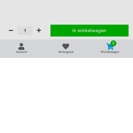
In winkelwagen
0
Account
Verlanglijst
Winkelwagen
Contact
Service & support
support@rvsland.nl
Contact
Over ons
+31 (0)45-7370045
Veelgestelde vragen
Assortiment
Zakelijk bestellen
Betaalmogelijkheden
Alle categorieën
Verzending en bezorging