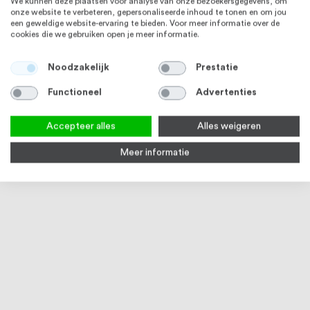
We kunnen deze plaatsen voor analyse van onze bezoekersgegevens, om
onze website te verbeteren, gepersonaliseerde inhoud te tonen en om jou
een geweldige website-ervaring te bieden. Voor meer informatie over de
cookies die we gebruiken open je meer informatie.
Noodzakelijk
Prestatie
Functioneel
Advertenties
RVS Buis 22,0 x 1,5 mm RVS316
Laagbolkopschroef M6 x 8 mm
RVS 
Accepteer alles
Alles weigeren
Hoogglans
ISO 7380 1 RVS 316 (A4) 50
stuks
10
reviews
Meer informatie
98
100
% of
Op voorraad
Op voorraad
73
% of
€ 27,99
€ 5,26
Vana
RVS 316
RVS 304