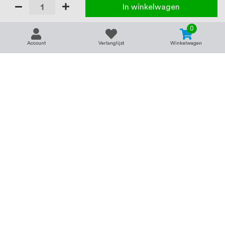
In winkelwagen
0
Account
Verlanglijst
Winkelwagen
Contact
Service & support
support@rvsland.nl
Contact
Over ons
+31 (0)45-7370045
Veelgestelde vragen
Assortiment
Zakelijk bestellen
Betaalmogelijkheden
Alle categorieën
Verzending en bezorging
RVS voor bedrijven
Retourneren
Balustrade op maat
Annuleren
RVS op maat
Vacatures
Merken
Kenniscentrum