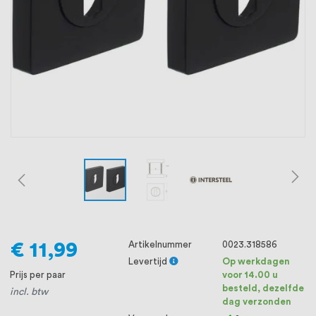
oprichting staat persoonlijke service bij
ons voorop, want we geloven dat een
goede relatie met onze klanten het
verschil maakt.
€ 11,99
Artikelnummer
0023.318586
Levertijd
Op werkdagen
Prijs per paar
voor 14.00 u
besteld, dezelfde
incl. btw
dag verzonden