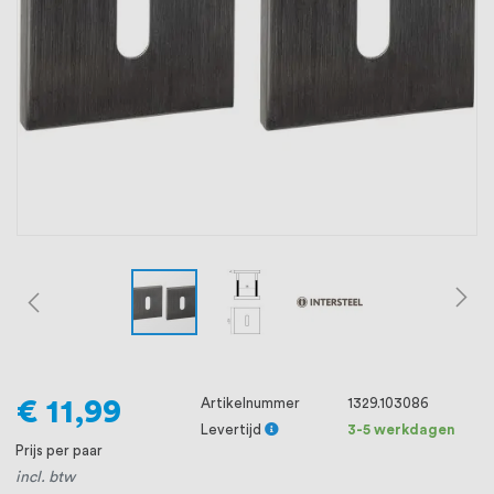
oprichting staat persoonlijke service bij
ons voorop, want we geloven dat een
goede relatie met onze klanten het
verschil maakt.
€ 11,99
Artikelnummer
1329.103086
Levertijd
3-5 werkdagen
Prijs per paar
incl. btw