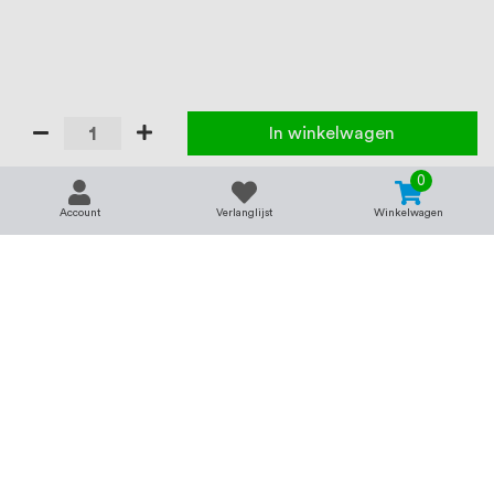
In winkelwagen
0
Account
Verlanglijst
Winkelwagen
Contact
Service & support
support@rvsland.nl
Contact
Over ons
+31 (0)45-7370045
Veelgestelde vragen
Assortiment
Zakelijk bestellen
Betaalmogelijkheden
Alle categorieën