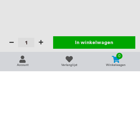
In winkelwagen
0
Account
Verlanglijst
Winkelwagen
Contact
Service & support
support@rvsland.nl
Contact
Over ons
+31 (0)45-7370045
Veelgestelde vragen
Assortiment
Zakelijk bestellen