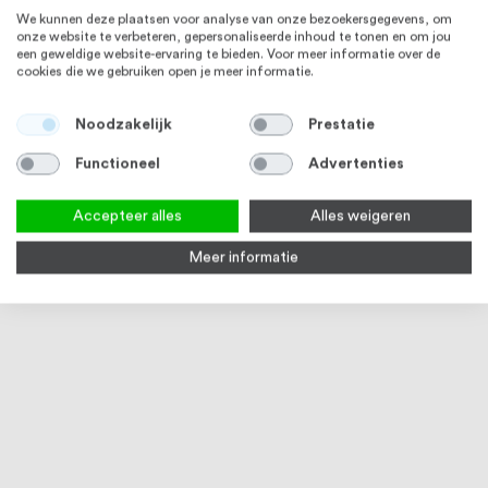
We kunnen deze plaatsen voor analyse van onze bezoekersgegevens, om
onze website te verbeteren, gepersonaliseerde inhoud te tonen en om jou
een geweldige website-ervaring te bieden. Voor meer informatie over de
cookies die we gebruiken open je meer informatie.
RVS 304 / RVS 316
Noodzakelijk
Prestatie
Functioneel
Advertenties
Accepteer alles
Alles weigeren
Meer informatie
RVS lijm voor lijmflenzen
Kokerverbinder, RVS
2
reviews
90
100
% of
Vanaf
€ 7,74
Vanaf
€ 9,93