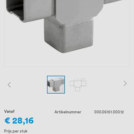
oprichting staat persoonlijke service bij
ons voorop, want we geloven dat een
goede relatie met onze klanten het
verschil maakt.
Vanaf
Artikelnummer
000.06151.000.12
€ 28,16
Prijs per stuk