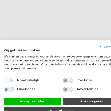
Privacy
Douchewand stabilisatiestang rond
Douchedeur 
Wij gebruiken cookies
muur 90 graden chroom
chroom
We kunnen deze plaatsen voor analyse van onze bezoekersgegevens, om onze
1
review
website te verbeteren, gepersonaliseerde inhoud te tonen en om jou een geweld
80
100
% of
website-ervaring te bieden. Voor meer informatie over de cookies die we gebrui
€ 44,98
3-5 werkd
Vanaf
open je meer informatie.
Bekijk product
Bek
Noodzakelijk
Prestatie
Functioneel
Advertenties
Accepteer alles
Alles weigeren
Meer informatie