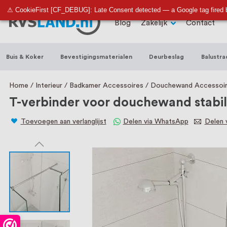
RVS Land is een écht familiebedrijf met b
⚠ CookieFirst [CF_DEBUG]: Late Consent detected — a Google tag fired 
Blog
Zakelijk
Contact
trapleuningen, deurbeslag, ventilatieroo
Nederland en België, met meer dan 100.0
Buis & Koker
Bevestigingsmaterialen
Deurbeslag
Balustra
een eigen werkplaats waar we RVS op maa
staat persoonlijke service bij ons voorop
Home
Interieur
Badkamer Accessoires
Douchewand Accessoi
T-verbinder voor douchewand stabil
Toevoegen aan verlanglijst
Delen via WhatsApp
Delen v