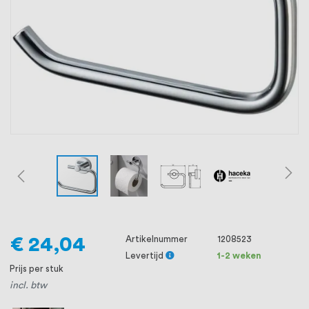
oprichting staat persoonlijke service bij
ons voorop, want we geloven dat een
goede relatie met onze klanten het
verschil maakt.
€ 24,04
Artikelnummer
1208523
Levertijd
1-2 weken
Prijs per stuk
incl. btw