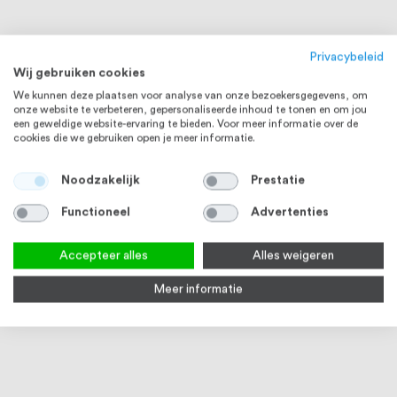
Privacybeleid
Wij gebruiken cookies
We kunnen deze plaatsen voor analyse van onze bezoekersgegevens, om
onze website te verbeteren, gepersonaliseerde inhoud te tonen en om jou
een geweldige website-ervaring te bieden. Voor meer informatie over de
cookies die we gebruiken open je meer informatie.
Noodzakelijk
Prestatie
Functioneel
Advertenties
Accepteer alles
Alles weigeren
Meer informatie
HangOn lijm t.b.v. Haceka
Haceka Kosmos Handdoekrek
Hace
badkamer accessoires
843 mm, Dubbel, Chroom
Chr