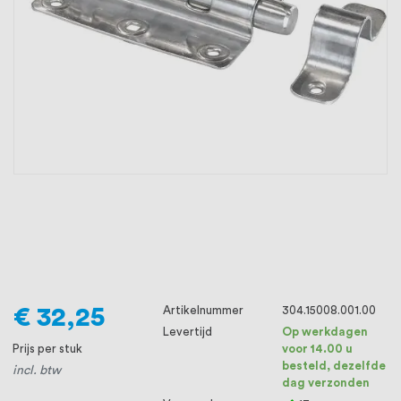
oprichting staat persoonlijke service bij
ons voorop, want we geloven dat een
goede relatie met onze klanten het
verschil maakt.
€ 32,25
Artikelnummer
304.15008.001.00
Levertijd
Op werkdagen
Prijs per stuk
voor 14.00 u
besteld, dezelfde
incl. btw
dag verzonden