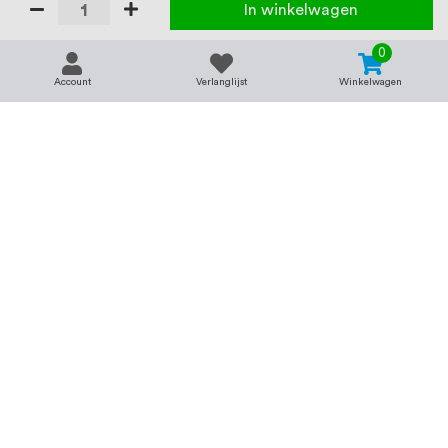
In winkelwagen
0
Account
Verlanglijst
Winkelwagen
Contact
Service & support
support@rvsland.nl
Contact
Over ons
+31 (0)45-7370045
Veelgestelde vragen
Assortiment
Zakelijk bestellen
Betaalmogelijkheden
Alle categorieën
Verzending en bezorging
RVS voor bedrijven
Retourneren
Balustrade op maat
Annuleren
RVS op maat
Vacatures
Merken
Kenniscentrum