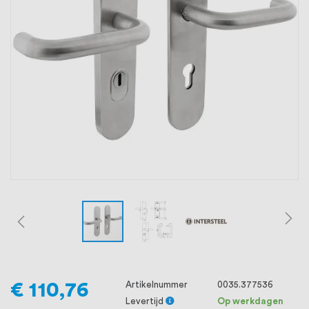
oprichting staat persoonlijke service bij
ons voorop, want we geloven dat een
goede relatie met onze klanten het
verschil maakt.
€ 110,76
Artikelnummer
0035.377536
Levertijd
Op werkdagen